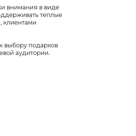
ентами
ору подарков
аудитории.