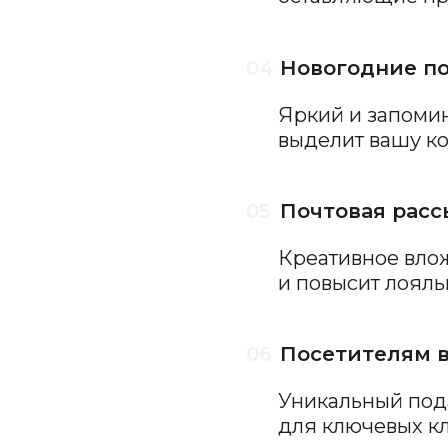
и повысит лояльность пол
06
Посетителям выставки
Уникальный подарок для вс
для ключевых клиентов
07
Профессиональные пра
Тематические презенты ко 
металлурга и другим дата
08
Бизнес-сувениры «на сл
Резерв подарков и сувени
клиентов и партнеров с в