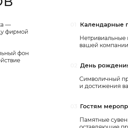
02
День рождения компан
Символичный презент, от
и достижения вашей орга
03
Гостям мероприятия
Памятные сувениры для па
оставляющие приятные вп
04
Новогодние подарки
Яркий и запоминающийся 
выделит вашу компанию с
05
Почтовая рассылка
Креативное вложение в пи