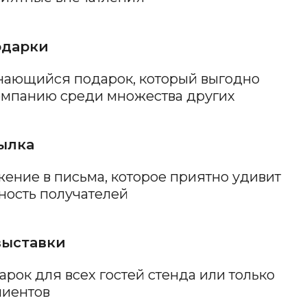
учателей
ех гостей стенда или только
здники
Дню строителя, медика,
м
учай»
ров для поздравления
ажными событиями