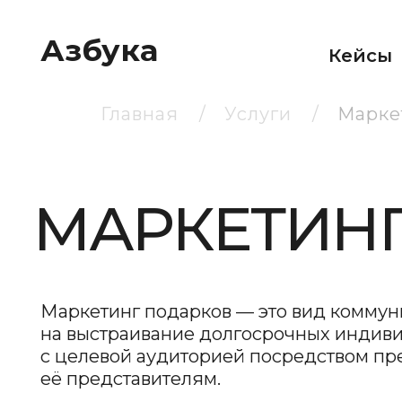
Азбука
Кейсы
Главная
/
Услуги
/
Марке
МАРКЕТИНГ 
Маркетинг подарков — это вид коммуникац
на выстраивание долгосрочных индивидуа
с целевой аудиторией посредством препод
её представителям.
Всем известно, что периодические знаки вн
презентов помогают устанавливать и подде