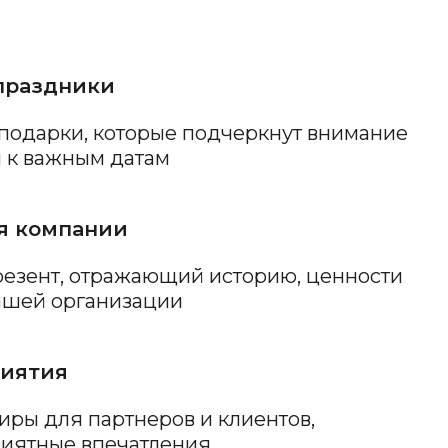
ии
ражающий историю, ценности
низации
ртнеров и клиентов,
ечатления
подарок, который выгодно
реди множества других
сьма, которое приятно удивит