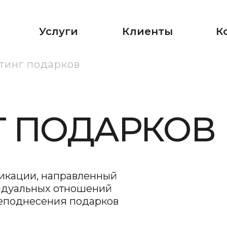
Услуги
Клиенты
Контакты
тинг подарков
ПОДАРКОВ
ии, направленный
льных отношений
несения подарков
имания в виде
рживать теплые