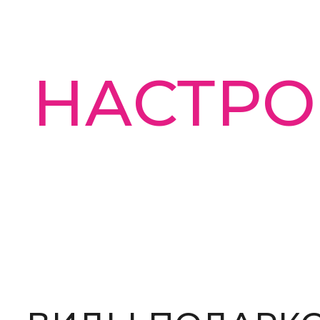
СОТРУД
ВИДЫ ПОДАРКОВ
Цель хорошего корпоративного подарка —
установить эмоциональную связь между фи
и людьми.
В свою очередь позитивный эмоциональны
способен многократно увеличить воздейств